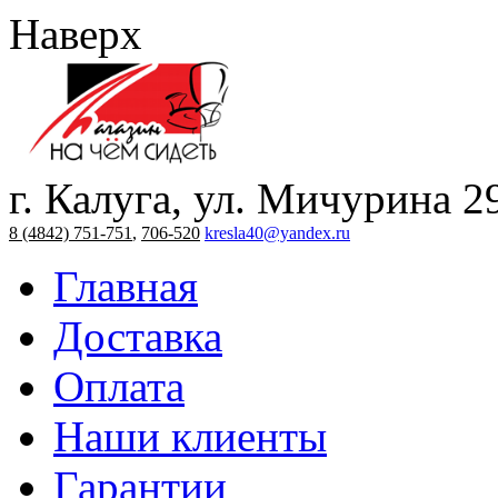
Наверх
г. Калуга, ул. Мичурина 2
8 (4842) 751-751
,
706-520
kresla40@yandex.ru
Главная
Доставка
Оплата
Наши клиенты
Гарантии