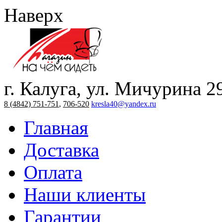
Наверх
г. Калуга, ул. Мичурина 2
8 (4842) 751-751
,
706-520
kresla40@yandex.ru
Главная
Доставка
Оплата
Наши клиенты
Гарантии