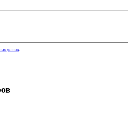
ьных данных
.
ров