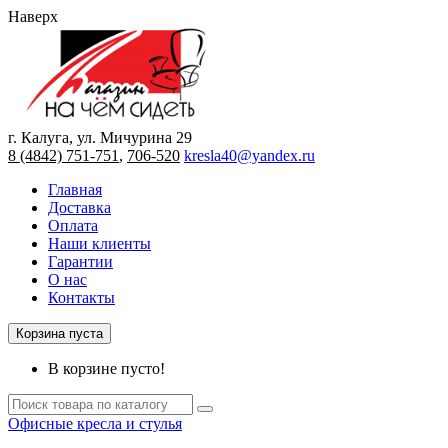
Наверх
г. Калуга, ул. Мичурина 29
8 (4842) 751-751
,
706-520
kresla40@yandex.ru
Главная
Доставка
Оплата
Наши клиенты
Гарантии
О нас
Контакты
Корзина пуста
В корзине пусто!
Офисные кресла и стулья