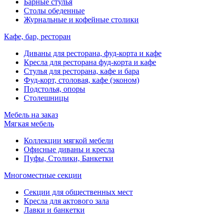
Барные стулья
Столы обеденные
Журнальные и кофейные столики
Кафе, бар, ресторан
Диваны для ресторана, фуд-корта и кафе
Кресла для ресторана фуд-корта и кафе
Стулья для ресторана, кафе и бара
Фуд-корт, столовая, кафе (эконом)
Подстолья, опоры
Столешницы
Мебель на заказ
Мягкая мебель
Коллекции мягкой мебели
Офисные диваны и кресла
Пуфы, Столики, Банкетки
Многоместные секции
Секции для общественных мест
Кресла для актового зала
Лавки и банкетки