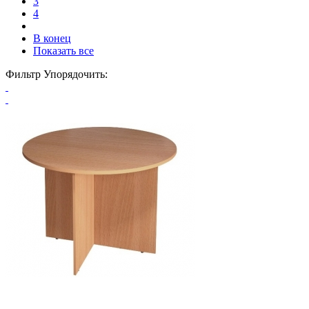
3
4
В конец
Показать все
Фильтр
Упорядочить: