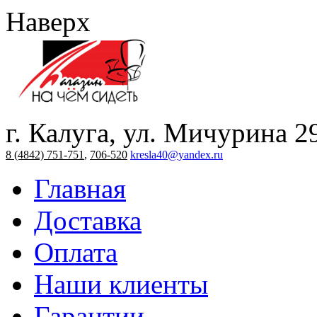
Наверх
г. Калуга, ул. Мичурина 2
8 (4842) 751-751
,
706-520
kresla40@yandex.ru
Главная
Доставка
Оплата
Наши клиенты
Гарантии