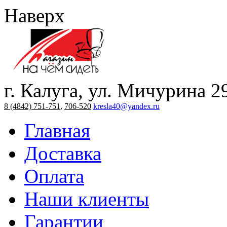
Наверх
г. Калуга, ул. Мичурина 2
8 (4842) 751-751
,
706-520
kresla40@yandex.ru
Главная
Доставка
Оплата
Наши клиенты
Гарантии