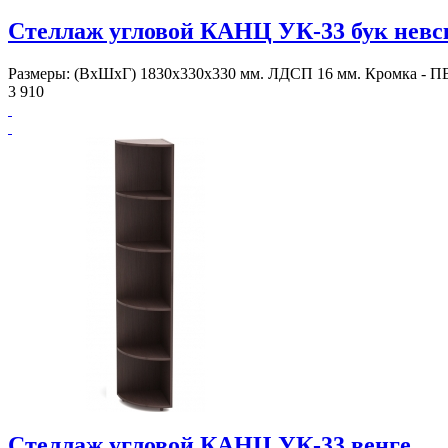
Стеллаж угловой КАНЦ УК-33 бук невс
Размеры: (ВхШхГ) 1830х330х330 мм. ЛДСП 16 мм. Кромка - ПВ
3 910
Стеллаж угловой КАНЦ УК-33 венге