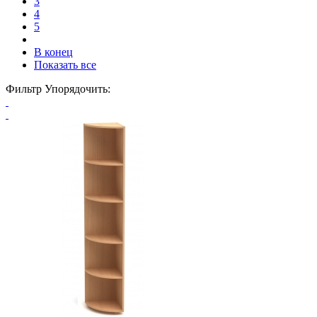
3
4
5
В конец
Показать все
Фильтр
Упорядочить: