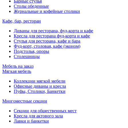
Барные стулья
Столы обеденные
Журнальные и кофейные столики
Кафе, бар, ресторан
Диваны для ресторана, фуд-корта и кафе
Кресла для ресторана фуд-корта и кафе
Стулья для ресторана, кафе и бара
Фуд-корт, столовая, кафе (эконом)
Подстолья, опоры
Столешницы
Мебель на заказ
Мягкая мебель
Коллекции мягкой мебели
Офисные диваны и кресла
Пуфы, Столики, Банкетки
Многоместные секции
Секции для общественных мест
Кресла для актового зала
Лавки и банкетки