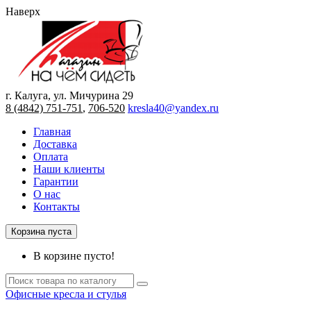
Наверх
г. Калуга, ул. Мичурина 29
8 (4842) 751-751
,
706-520
kresla40@yandex.ru
Главная
Доставка
Оплата
Наши клиенты
Гарантии
О нас
Контакты
Корзина пуста
В корзине пусто!
Офисные кресла и стулья