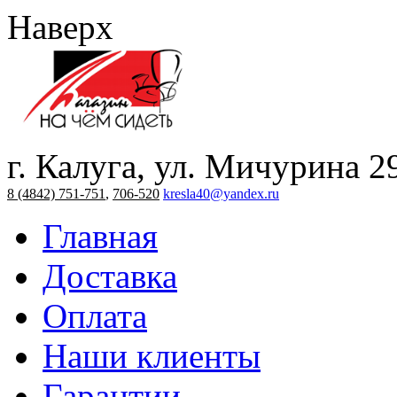
Наверх
г. Калуга, ул. Мичурина 2
8 (4842) 751-751
,
706-520
kresla40@yandex.ru
Главная
Доставка
Оплата
Наши клиенты
Гарантии