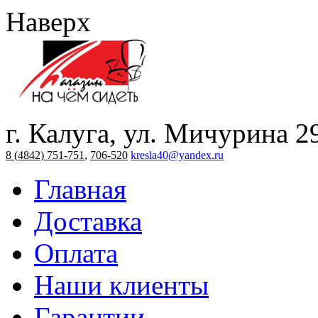
Наверх
г. Калуга, ул. Мичурина 2
8 (4842) 751-751
,
706-520
kresla40@yandex.ru
Главная
Доставка
Оплата
Наши клиенты
Гарантии