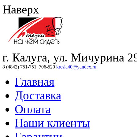
Наверх
г. Калуга, ул. Мичурина 2
8 (4842) 751-751
,
706-520
kresla40@yandex.ru
Главная
Доставка
Оплата
Наши клиенты
Гарантии