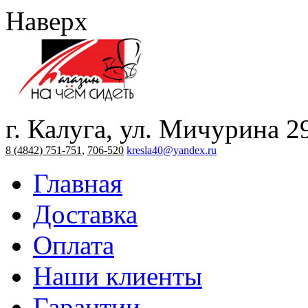
Наверх
г. Калуга, ул. Мичурина 2
8 (4842) 751-751
,
706-520
kresla40@yandex.ru
Главная
Доставка
Оплата
Наши клиенты
Гарантии