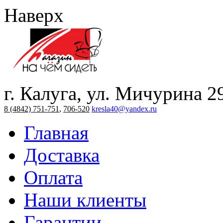
Наверх
г. Калуга, ул. Мичурина 2
8 (4842) 751-751
,
706-520
kresla40@yandex.ru
Главная
Доставка
Оплата
Наши клиенты
Гарантии