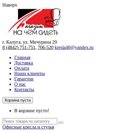
Наверх
г. Калуга, ул. Мичурина 29
8 (4842) 751-751
,
706-520
kresla40@yandex.ru
Главная
Доставка
Оплата
Наши клиенты
Гарантии
О нас
Контакты
Корзина пуста
В корзине пусто!
Офисные кресла и стулья