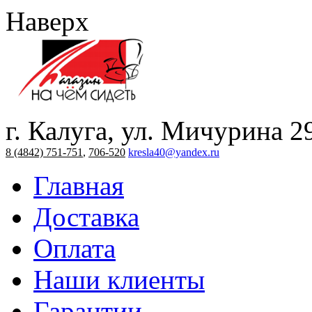
Наверх
г. Калуга, ул. Мичурина 2
8 (4842) 751-751
,
706-520
kresla40@yandex.ru
Главная
Доставка
Оплата
Наши клиенты
Гарантии