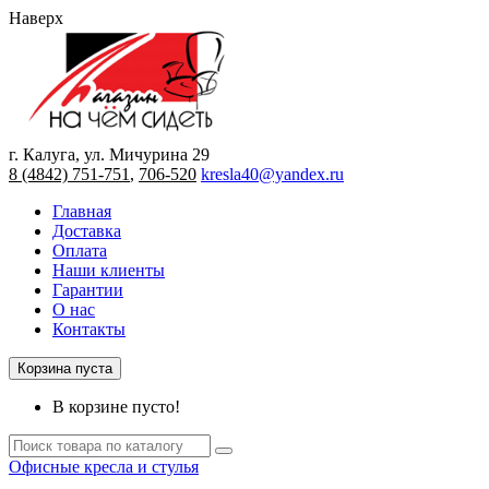
Наверх
г. Калуга, ул. Мичурина 29
8 (4842) 751-751
,
706-520
kresla40@yandex.ru
Главная
Доставка
Оплата
Наши клиенты
Гарантии
О нас
Контакты
Корзина пуста
В корзине пусто!
Офисные кресла и стулья