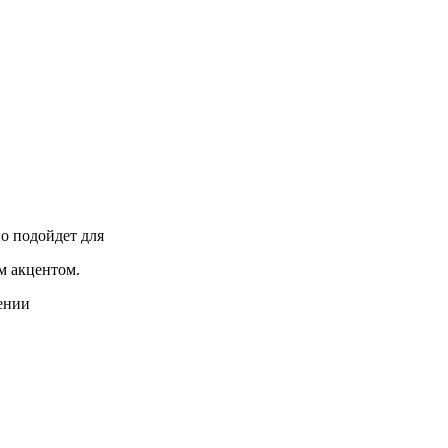
но подойдет для
м акцентом.
ении