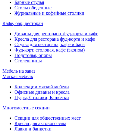
Барные стулья
Столы обеденные
Журнальные и кофейные столики
Кафе, бар, ресторан
Диваны для ресторана, фуд-корта и кафе
Кресла для ресторана фуд-корта и кафе
Стулья для ресторана, кафе и бара
Фуд-корт, столовая, кафе (эконом)
Подстолья, опоры
Столешницы
Мебель на заказ
Мягкая мебель
Коллекции мягкой мебели
Офисные диваны и кресла
Пуфы, Столики, Банкетки
Многоместные секции
Секции для общественных мест
Кресла для актового зала
Лавки и банкетки