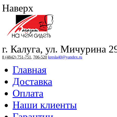
Наверх
г. Калуга, ул. Мичурина 2
8 (4842) 751-751
,
706-520
kresla40@yandex.ru
Главная
Доставка
Оплата
Наши клиенты
Гарантии