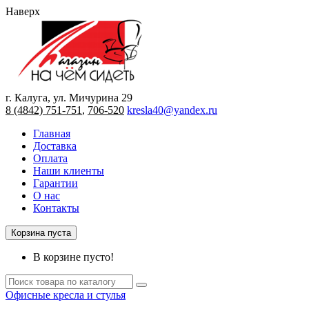
Наверх
г. Калуга, ул. Мичурина 29
8 (4842) 751-751
,
706-520
kresla40@yandex.ru
Главная
Доставка
Оплата
Наши клиенты
Гарантии
О нас
Контакты
Корзина пуста
В корзине пусто!
Офисные кресла и стулья