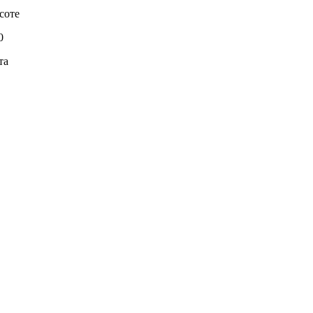
соте
0
та