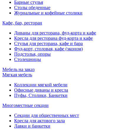
Барные стулья
Столы обеденные
Журнальные и кофейные столики
Кафе, бар, ресторан
Диваны для ресторана, фуд-корта и кафе
Кресла для ресторана фуд-корта и кафе
Стулья для ресторана, кафе и бара
Фуд-корт, столовая, кафе (эконом)
Подстолья, опоры
Столешницы
Мебель на заказ
Мягкая мебель
Коллекции мягкой мебели
Офисные диваны и кресла
Пуфы, Столики, Банкетки
Многоместные секции
Секции для общественных мест
Кресла для актового зала
Лавки и банкетки