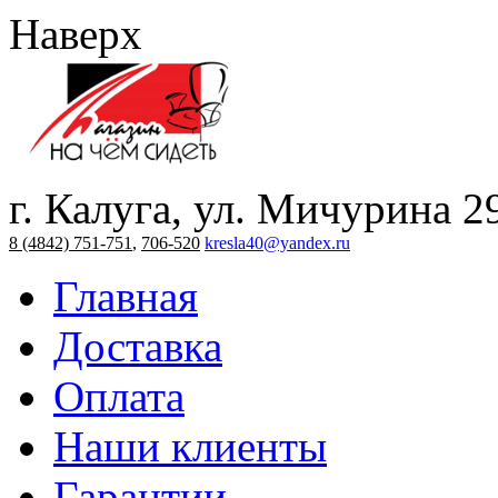
Наверх
г. Калуга, ул. Мичурина 2
8 (4842) 751-751
,
706-520
kresla40@yandex.ru
Главная
Доставка
Оплата
Наши клиенты
Гарантии