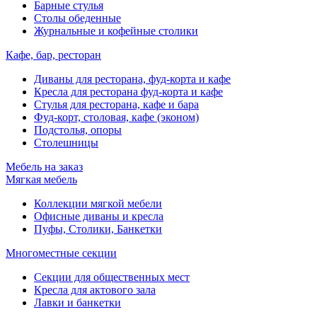
Барные стулья
Столы обеденные
Журнальные и кофейные столики
Кафе, бар, ресторан
Диваны для ресторана, фуд-корта и кафе
Кресла для ресторана фуд-корта и кафе
Стулья для ресторана, кафе и бара
Фуд-корт, столовая, кафе (эконом)
Подстолья, опоры
Столешницы
Мебель на заказ
Мягкая мебель
Коллекции мягкой мебели
Офисные диваны и кресла
Пуфы, Столики, Банкетки
Многоместные секции
Секции для общественных мест
Кресла для актового зала
Лавки и банкетки