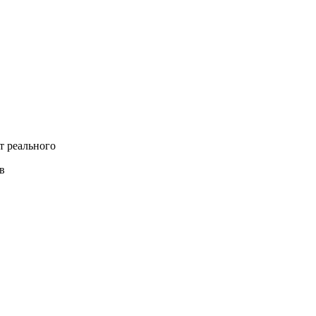
т реального
в