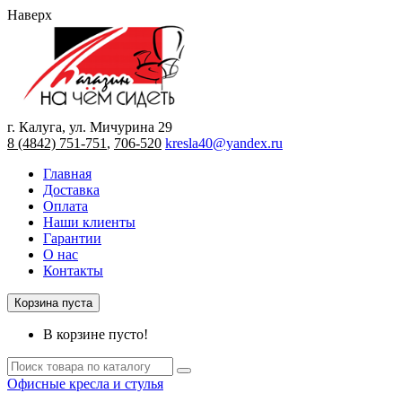
Наверх
г. Калуга, ул. Мичурина 29
8 (4842) 751-751
,
706-520
kresla40@yandex.ru
Главная
Доставка
Оплата
Наши клиенты
Гарантии
О нас
Контакты
Корзина пуста
В корзине пусто!
Офисные кресла и стулья