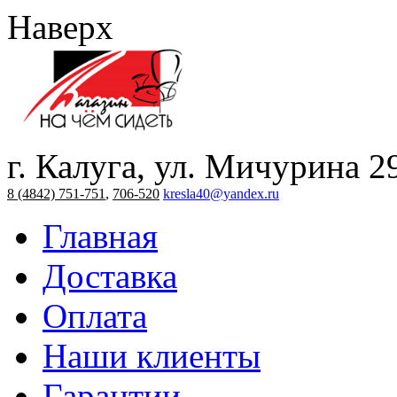
Наверх
г. Калуга, ул. Мичурина 2
8 (4842) 751-751
,
706-520
kresla40@yandex.ru
Главная
Доставка
Оплата
Наши клиенты
Гарантии