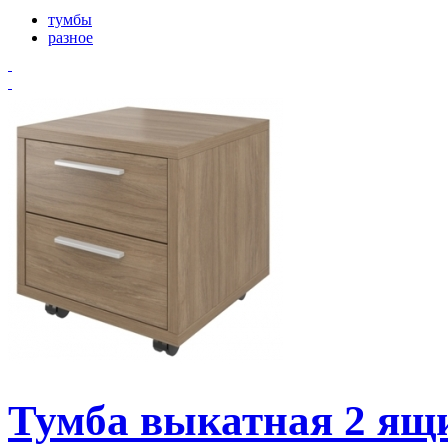
тумбы
разное
Тумба выкатная 2 ящ