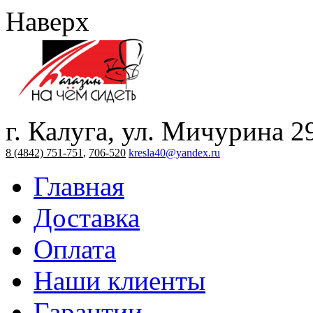
Наверх
г. Калуга, ул. Мичурина 2
8 (4842) 751-751
,
706-520
kresla40@yandex.ru
Главная
Доставка
Оплата
Наши клиенты
Гарантии