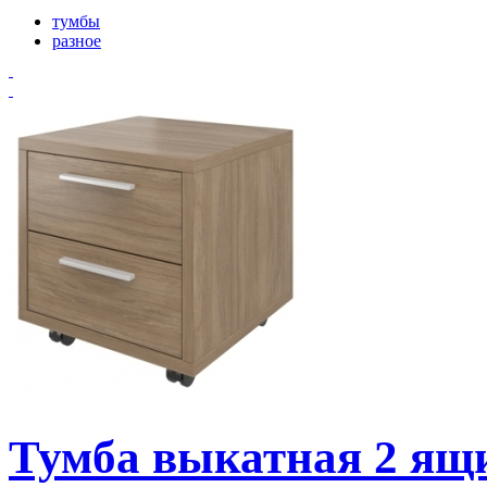
тумбы
разное
Тумба выкатная 2 ящ