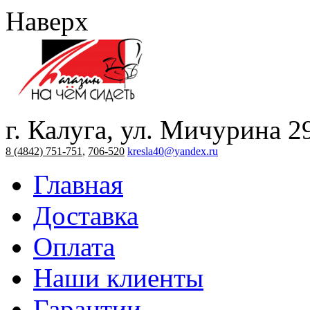
Наверх
г. Калуга, ул. Мичурина 2
8 (4842) 751-751
,
706-520
kresla40@yandex.ru
Главная
Доставка
Оплата
Наши клиенты
Гарантии