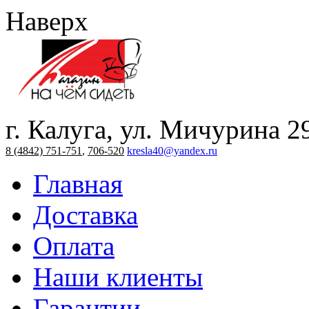
Наверх
г. Калуга, ул. Мичурина 2
8 (4842) 751-751
,
706-520
kresla40@yandex.ru
Главная
Доставка
Оплата
Наши клиенты
Гарантии