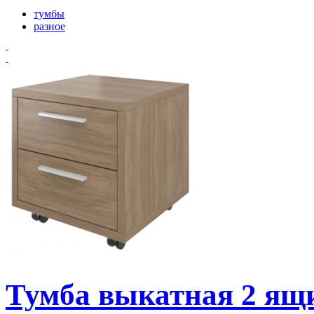
тумбы
разное
Тумба выкатная 2 ящ