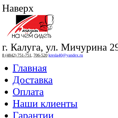
Наверх
г. Калуга, ул. Мичурина 2
8 (4842) 751-751
,
706-520
kresla40@yandex.ru
Главная
Доставка
Оплата
Наши клиенты
Гарантии