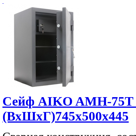
Сейф AIKO AMH-75T 
(ВхШхГ)745x500x445