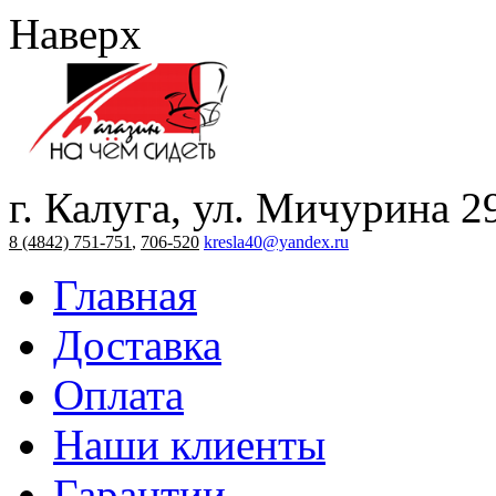
Наверх
г. Калуга, ул. Мичурина 2
8 (4842) 751-751
,
706-520
kresla40@yandex.ru
Главная
Доставка
Оплата
Наши клиенты
Гарантии