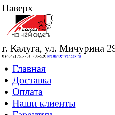
Наверх
г. Калуга, ул. Мичурина 2
8 (4842) 751-751
,
706-520
kresla40@yandex.ru
Главная
Доставка
Оплата
Наши клиенты
Гарантии