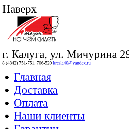
Наверх
г. Калуга, ул. Мичурина 2
8 (4842) 751-751
,
706-520
kresla40@yandex.ru
Главная
Доставка
Оплата
Наши клиенты
Гарантии