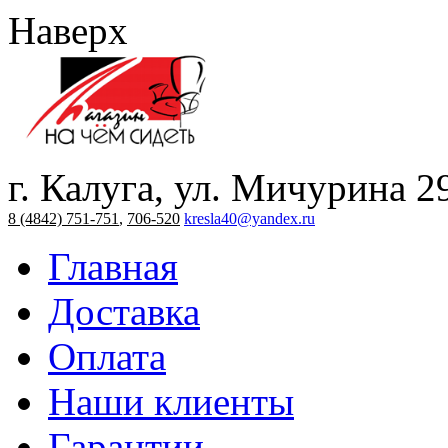
Наверх
г. Калуга, ул. Мичурина 2
8 (4842) 751-751
,
706-520
kresla40@yandex.ru
Главная
Доставка
Оплата
Наши клиенты
Гарантии