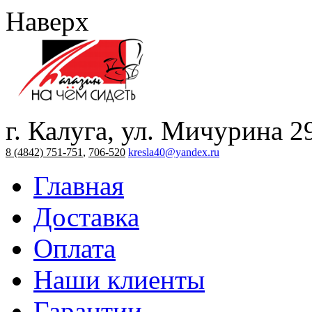
Наверх
г. Калуга, ул. Мичурина 2
8 (4842) 751-751
,
706-520
kresla40@yandex.ru
Главная
Доставка
Оплата
Наши клиенты
Гарантии