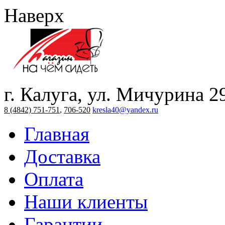
Наверх
г. Калуга, ул. Мичурина 2
8 (4842) 751-751
,
706-520
kresla40@yandex.ru
Главная
Доставка
Оплата
Наши клиенты
Гарантии