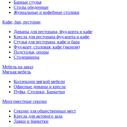
Барные стулья
Столы обеденные
Журнальные и кофейные столики
Кафе, бар, ресторан
Диваны для ресторана, фуд-корта и кафе
Кресла для ресторана фуд-корта и кафе
Стулья для ресторана, кафе и бара
Фуд-корт, столовая, кафе (эконом)
Подстолья, опоры
Столешницы
Мебель на заказ
Мягкая мебель
Коллекции мягкой мебели
Офисные диваны и кресла
Пуфы, Столики, Банкетки
Многоместные секции
Секции для общественных мест
Кресла для актового зала
Лавки и банкетки