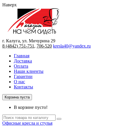
Наверх
г. Калуга, ул. Мичурина 29
8 (4842) 751-751
,
706-520
kresla40@yandex.ru
Главная
Доставка
Оплата
Наши клиенты
Гарантии
О нас
Контакты
Корзина пуста
В корзине пусто!
Офисные кресла и стулья