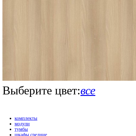
Выберите цвет:
все
комплекты
модули
тумбы
шкафы средние