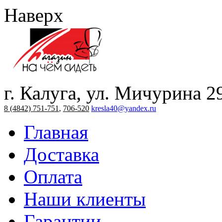
Наверх
г. Калуга, ул. Мичурина 2
8 (4842) 751-751
,
706-520
kresla40@yandex.ru
Главная
Доставка
Оплата
Наши клиенты
Гарантии