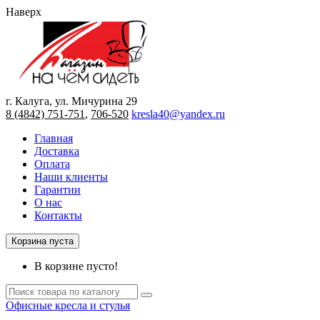
Наверх
г. Калуга, ул. Мичурина 29
8 (4842) 751-751
,
706-520
kresla40@yandex.ru
Главная
Доставка
Оплата
Наши клиенты
Гарантии
О нас
Контакты
Корзина пуста
В корзине пусто!
Офисные кресла и стулья