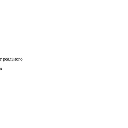
т реального
в