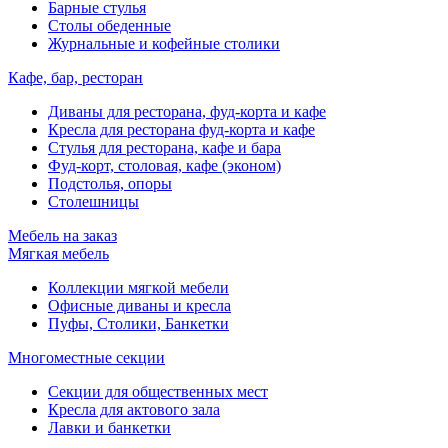
Барные стулья
Столы обеденные
Журнальные и кофейные столики
Кафе, бар, ресторан
Диваны для ресторана, фуд-корта и кафе
Кресла для ресторана фуд-корта и кафе
Стулья для ресторана, кафе и бара
Фуд-корт, столовая, кафе (эконом)
Подстолья, опоры
Столешницы
Мебель на заказ
Мягкая мебель
Коллекции мягкой мебели
Офисные диваны и кресла
Пуфы, Столики, Банкетки
Многоместные секции
Секции для общественных мест
Кресла для актового зала
Лавки и банкетки