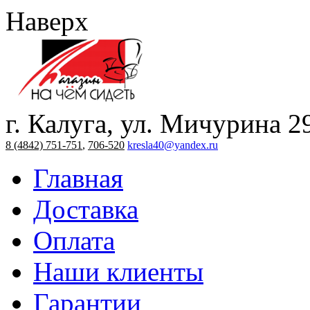
Наверх
г. Калуга, ул. Мичурина 2
8 (4842) 751-751
,
706-520
kresla40@yandex.ru
Главная
Доставка
Оплата
Наши клиенты
Гарантии