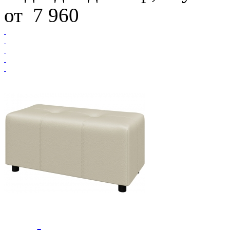
от
7 960