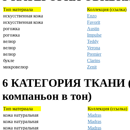
Тип материала
Коллекция (ссылка)
искусственная кожа
Enzo
искусственная кожа
Favorit
рогожка
Austin
рогожка
Impulse
велюр
Teddy
велюр
Verona
велюр
Premier
букле
Clarins
микровелюр
Zenit
6 КАТЕГОРИЯ ТКАНИ (Н
компаньон в тон)
Тип материала
Коллекция (ссылка)
кожа натуральная
Madras
кожа натуральная
Madras
кожа натуральная
Madras