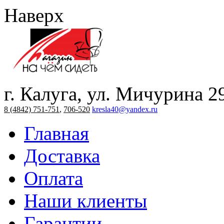
Наверх
г. Калуга, ул. Мичурина 2
8 (4842) 751-751
,
706-520
kresla40@yandex.ru
Главная
Доставка
Оплата
Наши клиенты
Гарантии