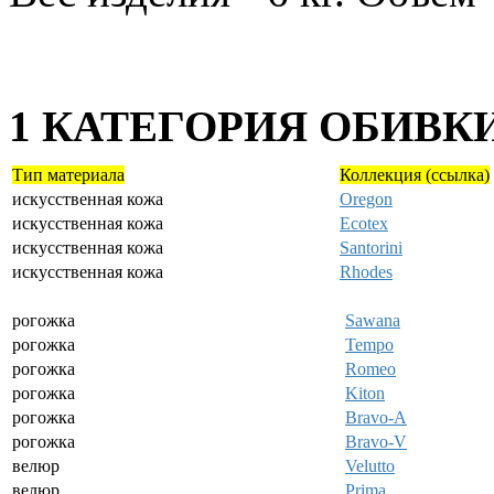
1 КАТЕГОРИЯ ОБИВК
Тип материала
Коллекция (ссылка)
искусственная кожа
Oregon
искусственная кожа
Ecotex
искусственная кожа
Santorini
искусственная кожа
Rhodes
рогожка
Sawana
рогожка
Tempo
рогожка
Romeo
рогожка
Kiton
рогожка
Bravo-A
рогожка
Bravo-V
велюр
Velutto
велюр
Prima