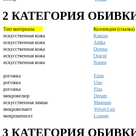
2 КАТЕГОРИЯ ОБИВКИ
Тип материала
Коллекция (ссылка)
искусственная кожа
Kanzas
искусственная кожа
Attika
искусственная кожа
Domus
искусственная кожа
Oracul
искусственная кожа
Nappa
рогожка
Elain
рогожка
Uno
рогожка
Flax
микровелюр
Dream
искусственная замша
Magnum
микровельвет
Velvet Lux
микрошенилл
Lounge
3 КАТЕГОРИЯ ОБИВКИ