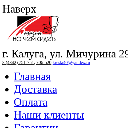
Наверх
г. Калуга, ул. Мичурина 2
8 (4842) 751-751
,
706-520
kresla40@yandex.ru
Главная
Доставка
Оплата
Наши клиенты
Гарантии