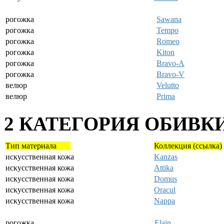
рогожка
Sawana
рогожка
Tempo
рогожка
Romeo
рогожка
Kiton
рогожка
Bravo-A
рогожка
Bravo-V
велюр
Velutto
велюр
Prima
2 КАТЕГОРИЯ ОБИВКИ
Тип материала
Коллекция (ссылка)
искусственная кожа
Kanzas
искусственная кожа
Attika
искусственная кожа
Domus
искусственная кожа
Oracul
искусственная кожа
Nappa
рогожка
Elain