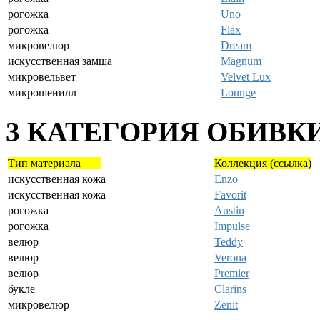
рогожка
Uno
рогожка
Flax
микровелюр
Dream
искусственная замша
Magnum
микровельвет
Velvet Lux
микрошенилл
Lounge
3 КАТЕГОРИЯ ОБИВКИ
Тип материала
Коллекция (ссылка)
искусственная кожа
Enzo
искусственная кожа
Favorit
рогожка
Austin
рогожка
Impulse
велюр
Teddy
велюр
Verona
велюр
Premier
букле
Clarins
микровелюр
Zenit