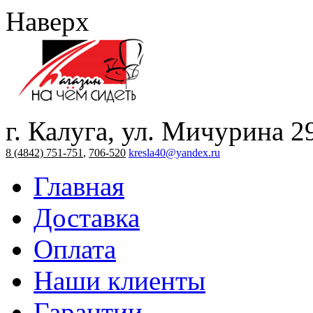
Наверх
г. Калуга, ул. Мичурина 2
8 (4842) 751-751
,
706-520
kresla40@yandex.ru
Главная
Доставка
Оплата
Наши клиенты
Гарантии