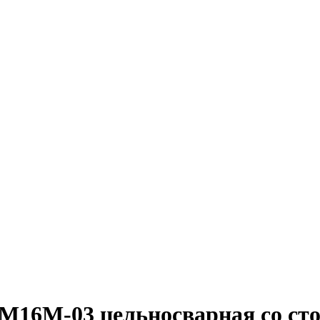
6М-03 цельносварная со ст