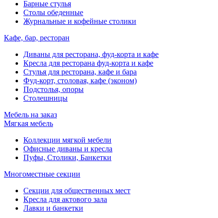
Барные стулья
Столы обеденные
Журнальные и кофейные столики
Кафе, бар, ресторан
Диваны для ресторана, фуд-корта и кафе
Кресла для ресторана фуд-корта и кафе
Стулья для ресторана, кафе и бара
Фуд-корт, столовая, кафе (эконом)
Подстолья, опоры
Столешницы
Мебель на заказ
Мягкая мебель
Коллекции мягкой мебели
Офисные диваны и кресла
Пуфы, Столики, Банкетки
Многоместные секции
Секции для общественных мест
Кресла для актового зала
Лавки и банкетки