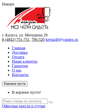
Наверх
г. Калуга, ул. Мичурина 29
8 (4842) 751-751
,
706-520
kresla40@yandex.ru
Главная
Доставка
Оплата
Наши клиенты
Гарантии
О нас
Контакты
Корзина пуста
В корзине пусто!
Офисные кресла и стулья