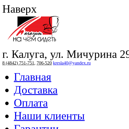
Наверх
г. Калуга, ул. Мичурина 2
8 (4842) 751-751
,
706-520
kresla40@yandex.ru
Главная
Доставка
Оплата
Наши клиенты
Гарантии