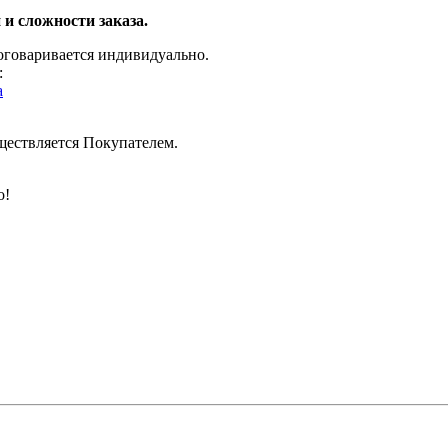
 и сложности заказа.
 оговаривается индивидуально.
:
a
уществляется Покупателем.
о!