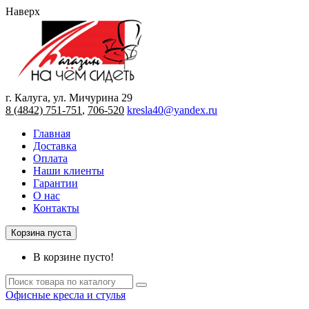
Наверх
г. Калуга, ул. Мичурина 29
8 (4842) 751-751
,
706-520
kresla40@yandex.ru
Главная
Доставка
Оплата
Наши клиенты
Гарантии
О нас
Контакты
Корзина пуста
В корзине пусто!
Офисные кресла и стулья