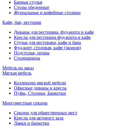
Барные стулья
Столы обеденные
Журнальные и кофейные столики
Кафе, бар, ресторан
Диваны для ресторана, фуд-корта и кафе
Кресла для ресторана фуд-корта и кафе
Стулья для ресторана, кафе и бара
Фуд-корт, столовая, кафе (эконом)
Подстолья, опоры
Столешницы
Мебель на заказ
Мягкая мебель
Коллекции мягкой мебели
Офисные диваны и кресла
Пуфы, Столики, Банкетки
Многоместные секции
Секции для общественных мест
Кресла для актового зала
Лавки и банкетки