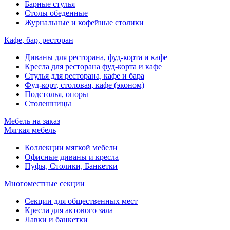
Барные стулья
Столы обеденные
Журнальные и кофейные столики
Кафе, бар, ресторан
Диваны для ресторана, фуд-корта и кафе
Кресла для ресторана фуд-корта и кафе
Стулья для ресторана, кафе и бара
Фуд-корт, столовая, кафе (эконом)
Подстолья, опоры
Столешницы
Мебель на заказ
Мягкая мебель
Коллекции мягкой мебели
Офисные диваны и кресла
Пуфы, Столики, Банкетки
Многоместные секции
Секции для общественных мест
Кресла для актового зала
Лавки и банкетки