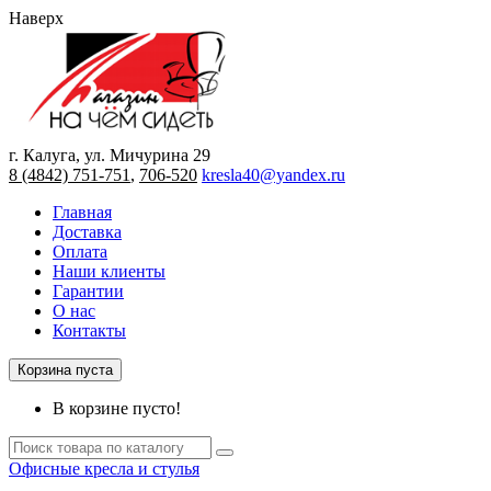
Наверх
г. Калуга, ул. Мичурина 29
8 (4842) 751-751
,
706-520
kresla40@yandex.ru
Главная
Доставка
Оплата
Наши клиенты
Гарантии
О нас
Контакты
Корзина пуста
В корзине пусто!
Офисные кресла и стулья