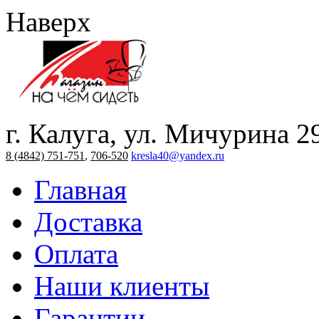
Наверх
г. Калуга, ул. Мичурина 2
8 (4842) 751-751
,
706-520
kresla40@yandex.ru
Главная
Доставка
Оплата
Наши клиенты
Гарантии