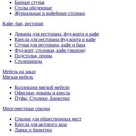
Барные стулья
Столы обеденные
Журнальные и кофейные столики
Кафе, бар, ресторан
Диваны для ресторана, фуд-корта и кафе
Кресла для ресторана фуд-корта и кафе
Стулья для ресторана, кафе и бара
Фуд-корт, столовая, кафе (эконом)
Подстолья, опоры
Столешницы
Мебель на заказ
Мягкая мебель
Коллекции мягкой мебели
Офисные диваны и кресла
Пуфы, Столики, Банкетки
Многоместные секции
Секции для общественных мест
Кресла для актового зала
Лавки и банкетки