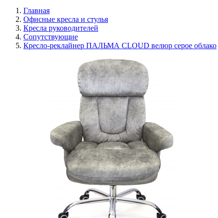
Главная
Офисные кресла и стулья
Кресла руководителей
Сопутствующие
Кресло-реклайнер ПАЛЬМА CLOUD велюр серое облако