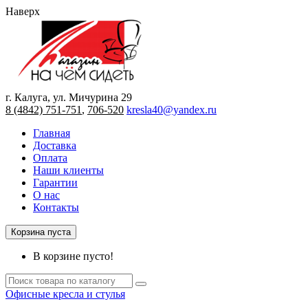
Наверх
г. Калуга, ул. Мичурина 29
8 (4842) 751-751
,
706-520
kresla40@yandex.ru
Главная
Доставка
Оплата
Наши клиенты
Гарантии
О нас
Контакты
Корзина пуста
В корзине пусто!
Офисные кресла и стулья