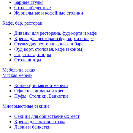
Барные стулья
Столы обеденные
Журнальные и кофейные столики
Кафе, бар, ресторан
Диваны для ресторана, фуд-корта и кафе
Кресла для ресторана фуд-корта и кафе
Стулья для ресторана, кафе и бара
Фуд-корт, столовая, кафе (эконом)
Подстолья, опоры
Столешницы
Мебель на заказ
Мягкая мебель
Коллекции мягкой мебели
Офисные диваны и кресла
Пуфы, Столики, Банкетки
Многоместные секции
Секции для общественных мест
Кресла для актового зала
Лавки и банкетки