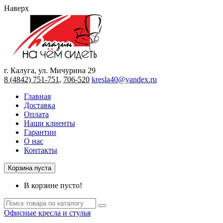
Наверх
г. Калуга, ул. Мичурина 29
8 (4842) 751-751
,
706-520
kresla40@yandex.ru
Главная
Доставка
Оплата
Наши клиенты
Гарантии
О нас
Контакты
Корзина пуста
В корзине пусто!
Офисные кресла и стулья