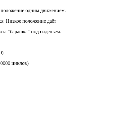
ее положение одним движением.
ся. Низкое положение даёт
та "барашка" под сиденьем.
0)
60000 циклов)