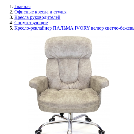
Главная
Офисные кресла и стулья
Кресла руководителей
Сопутствующие
Кресло-реклайнер ПАЛЬМА IVORY велюр светло-бежев