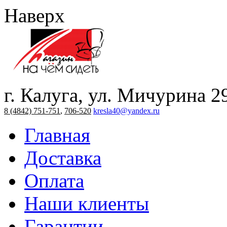
Наверх
г. Калуга, ул. Мичурина 2
8 (4842) 751-751
,
706-520
kresla40@yandex.ru
Главная
Доставка
Оплата
Наши клиенты
Гарантии