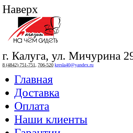
Наверх
г. Калуга, ул. Мичурина 2
8 (4842) 751-751
,
706-520
kresla40@yandex.ru
Главная
Доставка
Оплата
Наши клиенты
Гарантии