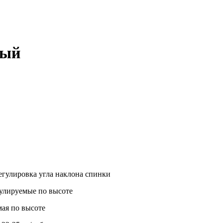
рый
егулировка угла наклона спинки
улируемые по высоте
мая по высоте