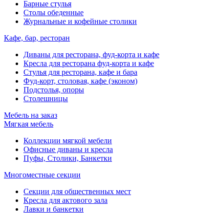
Барные стулья
Столы обеденные
Журнальные и кофейные столики
Кафе, бар, ресторан
Диваны для ресторана, фуд-корта и кафе
Кресла для ресторана фуд-корта и кафе
Стулья для ресторана, кафе и бара
Фуд-корт, столовая, кафе (эконом)
Подстолья, опоры
Столешницы
Мебель на заказ
Мягкая мебель
Коллекции мягкой мебели
Офисные диваны и кресла
Пуфы, Столики, Банкетки
Многоместные секции
Секции для общественных мест
Кресла для актового зала
Лавки и банкетки