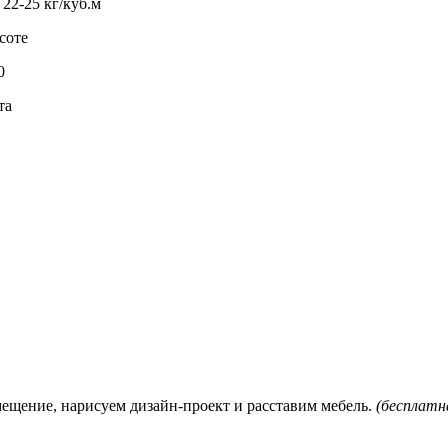
22-25 кг/куб.м
соте
0
та
мещение, нарисуем дизайн-проект и расставим мебель.
(бесплатна