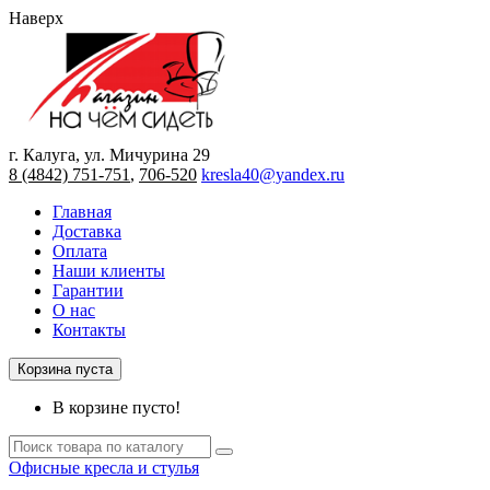
Наверх
г. Калуга, ул. Мичурина 29
8 (4842) 751-751
,
706-520
kresla40@yandex.ru
Главная
Доставка
Оплата
Наши клиенты
Гарантии
О нас
Контакты
Корзина пуста
В корзине пусто!
Офисные кресла и стулья