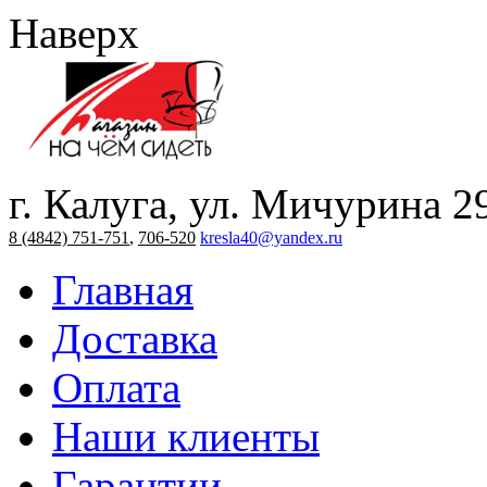
Наверх
г. Калуга, ул. Мичурина 2
8 (4842) 751-751
,
706-520
kresla40@yandex.ru
Главная
Доставка
Оплата
Наши клиенты
Гарантии