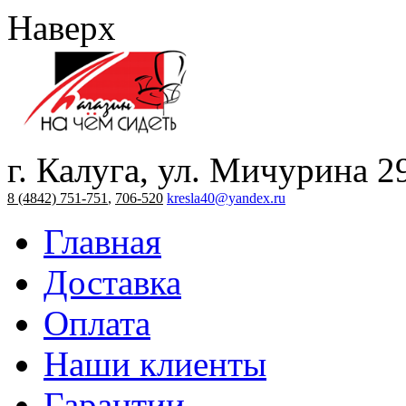
Наверх
г. Калуга, ул. Мичурина 2
8 (4842) 751-751
,
706-520
kresla40@yandex.ru
Главная
Доставка
Оплата
Наши клиенты
Гарантии