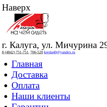
Наверх
г. Калуга, ул. Мичурина 2
8 (4842) 751-751
,
706-520
kresla40@yandex.ru
Главная
Доставка
Оплата
Наши клиенты
Гарантии