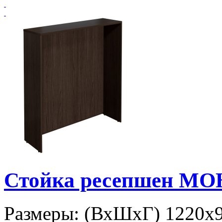
Стойка ресепшен МО
Размеры: (ВхШхГ) 1220х9