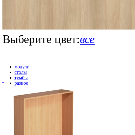
Выберите цвет:
все
модули
столы
тумбы
разное