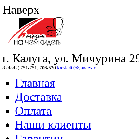
Наверх
г. Калуга, ул. Мичурина 2
8 (4842) 751-751
,
706-520
kresla40@yandex.ru
Главная
Доставка
Оплата
Наши клиенты
Гарантии